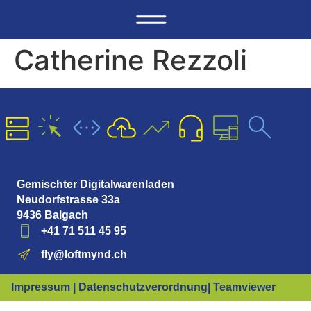
Catherine Rezzoli
Gemischter Digitalwarenladen
Neudorfstrasse 33a
9436 Balgach
+41 71 511 45 95
fly@loftmynd.ch
Impressum | Datenschutzverordnung
| Teamviewer