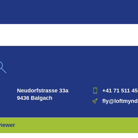
Neudorfstrasse 33a
+41 71 511 45
9436 Balgach
fly@loftmynd
viewer