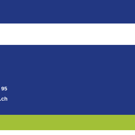
 95
.ch